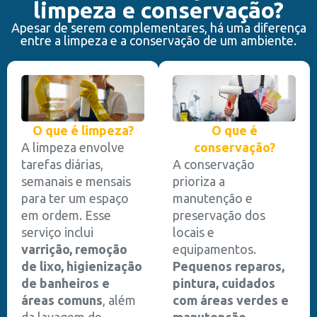
limpeza e conservação?
Apesar de serem complementares, há uma diferença
entre a limpeza e a conservação de um ambiente.
O que é limpeza?
O que é
A limpeza envolve
conservação?
tarefas diárias,
A conservação
semanais e mensais
prioriza a
para ter um espaço
manutenção e
em ordem. Esse
preservação dos
serviço inclui
locais e
varrição, remoção
equipamentos.
de lixo, higienização
Pequenos reparos,
de banheiros e
pintura, cuidados
áreas comuns
, além
com áreas verdes e
da lavagem de
manutenção