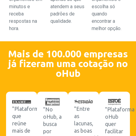
minutos e
atendem a seus
escolha só
receba
padrões de
quando
respostas na
qualidade.
encontrar a
hora.
melhor opção.
Mais de 100.000 empresas
já fizeram uma cotação no
oHub
O oHub na mídia
"Plataforma
"Entre
"No
"Plataforma
que
as
oHub, a
oHub
reúne
lacunas,
busca
quer
mais de
as boas
por
facilitar