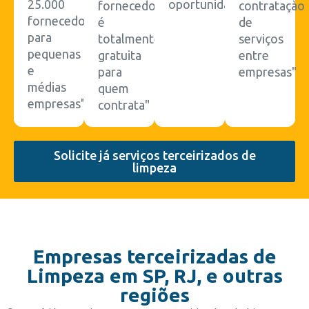
25.000
oportunidades"
fornecedores
contrataçào
fornecedores
é
de
para
totalmente
serviços
pequenas
gratuita
entre
e
para
empresas"
médias
quem
empresas"
contrata"
Solicite já serviços terceirizados de
limpeza
Empresas terceirizadas de
Limpeza em SP, RJ, e outras
regiões