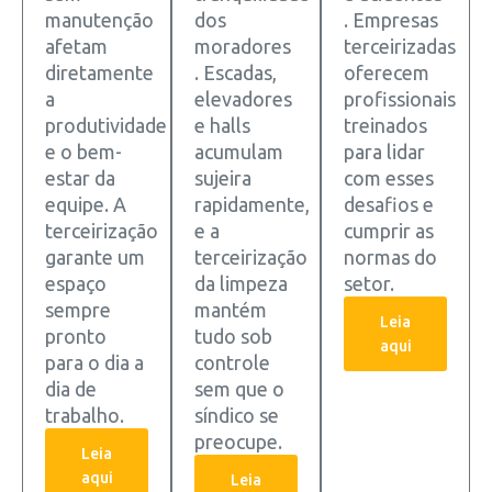
manutenção
dos
. Empresas
afetam
moradores
terceirizadas
diretamente
. Escadas,
oferecem
a
elevadores
profissionais
produtividade
e halls
treinados
e o bem-
acumulam
para lidar
estar da
sujeira
com esses
equipe. A
rapidamente,
desafios e
terceirização
e a
cumprir as
garante um
terceirização
normas do
espaço
da limpeza
setor.
sempre
mantém
Leia
pronto
tudo sob
aqui
para o dia a
controle
dia de
sem que o
trabalho.
síndico se
preocupe.
Leia
aqui
Leia