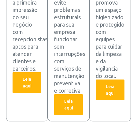
a primeira
evite
promova
impressão
problemas
um espaço
do seu
estruturais
higienizado
negócio
para sua
e protegido
com
empresa
com
recepcionistas
funcionar
equipes
aptos para
sem
para cuidar
atender
interrupções
da limpeza
clientes e
com
e da
parceiros.
serviços de
vigilância
manutenção
do local.
Leia
preventiva
aqui
Leia
e corretiva.
aqui
Leia
aqui