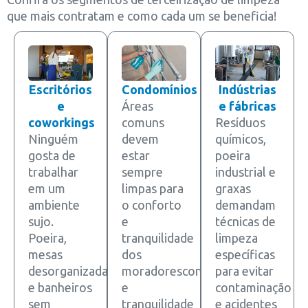
que mais contratam e como cada um se beneficia!
Escritórios
Condomínios
Indústrias
e
Áreas
e fábricas
coworkings
comuns
Resíduos
Ninguém
devem
químicos,
gosta de
estar
poeira
trabalhar
sempre
industrial e
em um
limpas para
graxas
ambiente
o conforto
demandam
sujo.
e
técnicas de
Poeira,
tranquilidade
limpeza
mesas
dos
específicas
desorganizadas
moradoresconforto
para evitar
e banheiros
e
contaminação
sem
tranquilidade
e acidentes